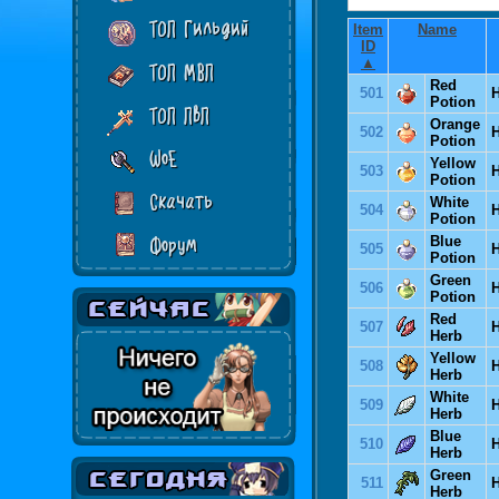
ТОП Гильдий
Item
Name
ID
▲
ТОП МВП
Red
501
H
Potion
ТОП ПвП
Orange
502
H
Potion
WoE
Yellow
503
H
Potion
Скачать
White
504
H
Potion
Blue
Форум
505
H
Potion
Green
506
H
Potion
Red
507
H
Herb
Yellow
508
H
Herb
White
509
H
Herb
Blue
510
H
Herb
Green
511
H
Herb