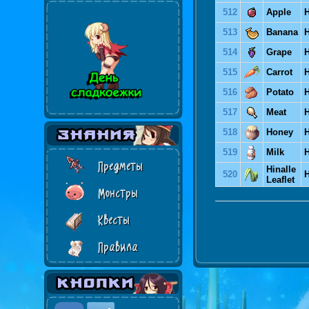
512
Apple
H
513
Banana
H
514
Grape
H
515
Carrot
H
516
Potato
H
517
Meat
H
518
Honey
H
519
Milk
H
Предметы
Hinalle
520
H
Leaflet
Монстры
Квесты
Правила