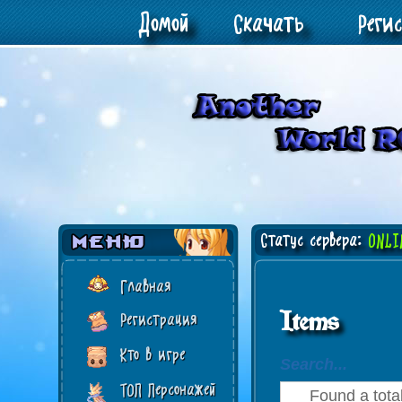
Домой
Скачать
Реги
Статус сервера:
ONLI
Главная
Items
Регистрация
Кто в игре
Search...
ТОП Персонажей
Found a total