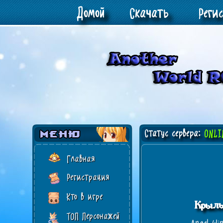
Домой
Скачать
Реги
Статус сервера:
ONLI
Главная
Регистрация
Кто в игре
Крыль
ТОП Персонажей