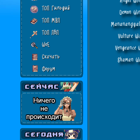
Angel Wi
ТОП Гильдий
Demon Wi
ТОП МВП
Manananggal
ТОП ПвП
Vulture W
WoE
Vengeance 
Скачать
Shaman W
Форум