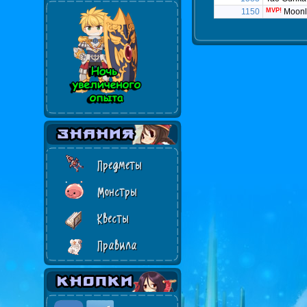
1150
MVP!
Moonli
Предметы
Монстры
Квесты
Правила