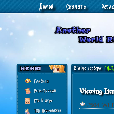
Домой
Скачать
Реги
Статус сервера:
ONLI
Главная
Viewing Ite
Регистрация
Кто в игре
#504: WH
ТОП Персонажей