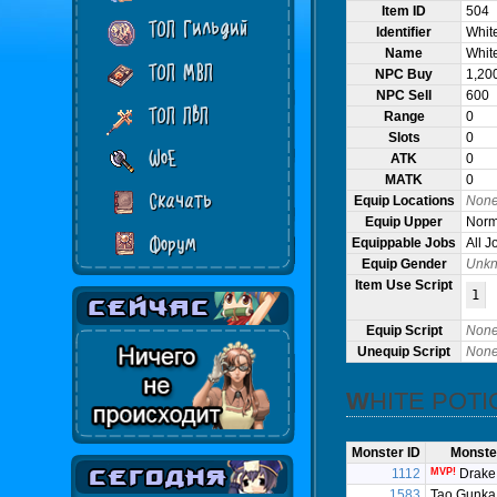
Item ID
504
ТОП Гильдий
Identifier
Whit
Name
Whit
ТОП МВП
NPC Buy
1,20
NPC Sell
600
ТОП ПвП
Range
0
Slots
0
WoE
ATK
0
MATK
0
Скачать
Equip Locations
Non
Equip Upper
Norma
Форум
Equippable Jobs
All J
Equip Gender
Unk
Item Use Script
1
Equip Script
Non
Unequip Script
Non
WHITE POT
Monster ID
Monste
1112
MVP!
Drake
1583
Tao Gunka