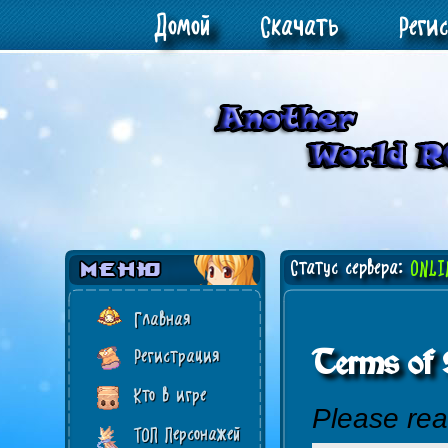
Домой
Скачать
Реги
Статус сервера:
ONLI
Главная
Terms of 
Регистрация
Кто в игре
Please rea
ТОП Персонажей