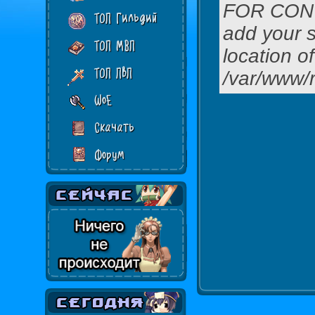
FOR CON
ТОП Гильдий
add your se
ТОП МВП
location of
ТОП ПвП
/var/www/r
WoE
Скачать
Форум