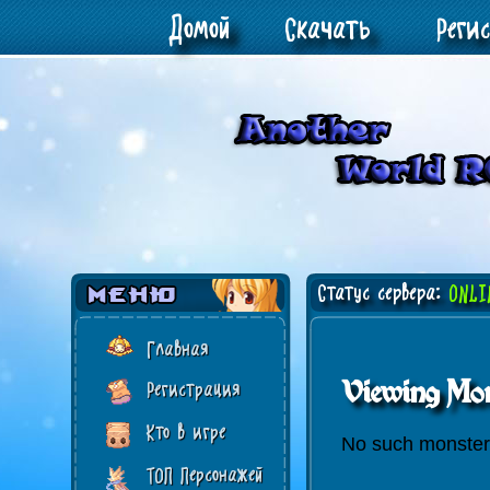
Домой
Скачать
Реги
Статус сервера:
ONLI
Главная
Viewing Mon
Регистрация
Кто в игре
No such monster
ТОП Персонажей