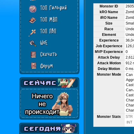
Monster ID
2605
ТОП Гильдий
kRO Name
Zomb
iRO Name
Zomb
ТОП МВП
Size
Smal
Race
Und
ТОП ПвП
Element
Unde
Experience
36,0
WoE
Job Experience
126,
MVP Experience
0
Скачать
Attack Delay
2,61
Attack Motion
912 
Форум
Delay Motion
0 ms
Monster Mode
Can
Aggr
Cast
Can 
Cast
Cha
Chan
Chan
Monster Stats
STR
INT