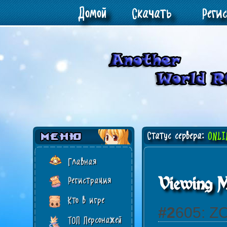
Домой
Скачать
Реги
Статус сервера:
ONLI
Главная
Viewing M
Регистрация
Кто в игре
#2605:
ТОП Персонажей