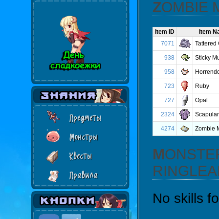
ZOMBIE
Item ID
Item 
7071
Tattered
938
Sticky M
958
Horrend
723
Ruby
727
Opal
2324
Scapula
Предметы
4274
Zombie 
Монстры
MONSTER SKILLS FOR “ZOMBIE MASTER
Квесты
RINGLEA
Правила
No skills 