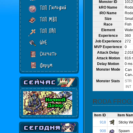
Monster ID
1012
ТОП Гильдий
kRO Name
Roda
iRO Name
Roda
ТОП МВП
Size
Smal
Race
Fish
ТОП ПвП
Element
Water
Experience
360
WoE
Job Experience
272
MVP Experience
0
Attack Delay
2,01
Скачать
Attack Motion
816 
Delay Motion
0 ms
Форум
Monster Mode
Can
Can 
Monster Stats
STR
INT
RODA FROG
Item ID
Item Na
918
Sticky W
908
Spawn