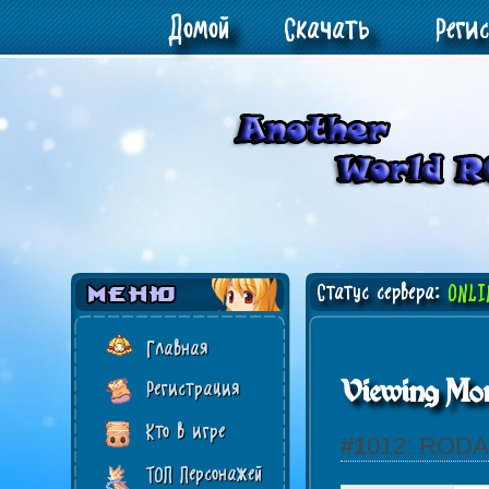
Домой
Скачать
Реги
Статус сервера:
ONLI
Главная
Viewing Mon
Регистрация
Кто в игре
#1012: RO
ТОП Персонажей