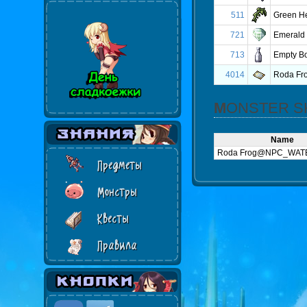
511
Green H
721
Emerald
713
Empty Bo
4014
Roda Fr
MONSTER S
Name
Roda Frog@NPC_WAT
Предметы
Монстры
Квесты
Правила