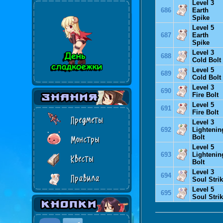
Level 3
686
Earth
Spike
Level 5
687
Earth
Spike
Level 3
688
Cold Bolt
Level 5
689
Cold Bolt
Level 3
690
Fire Bolt
Level 5
691
Fire Bolt
Предметы
Level 3
692
Lightenin
Bolt
Монстры
Level 5
693
Lightenin
Квесты
Bolt
Level 3
694
Правила
Soul Stri
Level 5
695
Soul Stri