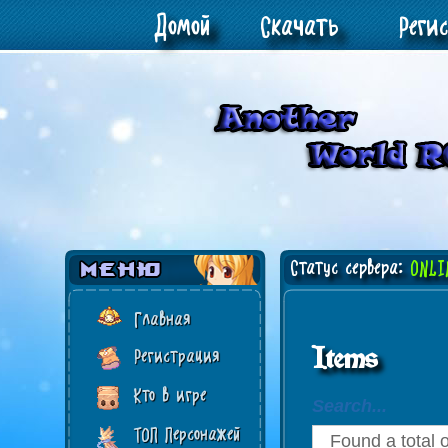
Домой
Скачать
Реги
Статус сервера:
ONLI
Главная
Items
Регистрация
Кто в игре
Search...
ТОП Персонажей
Found a total 