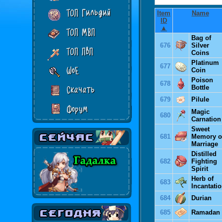
ТОП Гильдий
Item
Name
ID
▲
ТОП МВП
Bag of
676
Silver
ТОП ПвП
Coins
Platinum
677
WoE
Coin
Poison
678
Bottle
Скачать
679
Pilule
Форум
Magic
680
Carnation
Sweet
681
Memory o
Marriage
Distilled
682
Fighting
Spirit
Herb of
683
Incantati
684
Durian
685
Ramadan