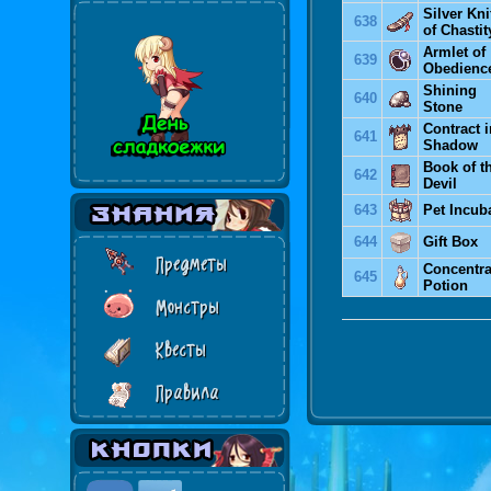
Silver Kni
638
of Chastit
Armlet of
639
Obedienc
Shining
640
Stone
Contract i
641
Shadow
Book of t
642
Devil
643
Pet Incub
644
Gift Box
Предметы
Concentra
645
Potion
Монстры
Квесты
Правила