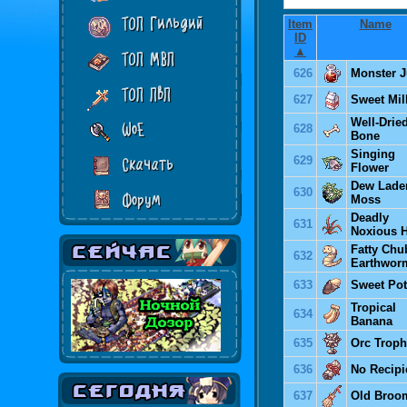
ТОП Гильдий
Item
Name
ID
▲
ТОП МВП
626
Monster J
ТОП ПвП
627
Sweet Mil
Well-Drie
WoE
628
Bone
Singing
629
Скачать
Flower
Dew Lade
630
Форум
Moss
Deadly
631
Noxious 
Fatty Chu
632
Earthwor
633
Sweet Pot
Tropical
634
Banana
635
Orc Trop
636
No Recipi
637
Old Broo