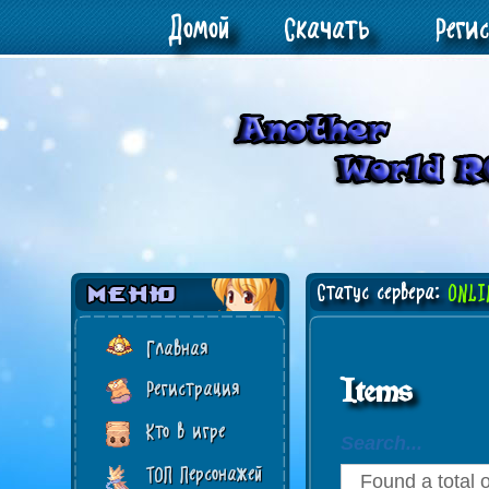
Домой
Скачать
Реги
Статус сервера:
ONLI
Главная
Items
Регистрация
Кто в игре
Search...
ТОП Персонажей
Found a total 