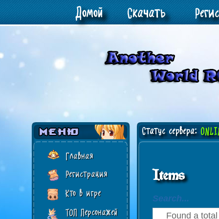
Домой
Скачать
Реги
Статус сервера:
ONLI
Главная
Items
Регистрация
Кто в игре
Search...
ТОП Персонажей
Found a total