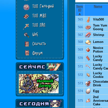
ТОП Гильдий
Item
Name
ID
▲
ТОП МВП
565
Vita500
ТОП ПвП
Tom Yum
566
Goong
WoE
567
Shrimp
568
Lemon
Скачать
Novice
569
Potion
Форум
Lucky
570
Candy
Lucky
571
Candy Ca
Lucky
572
Cookie
Chocolate
573
Drink
574
Egg
2nd
575
Anniversa
Cake