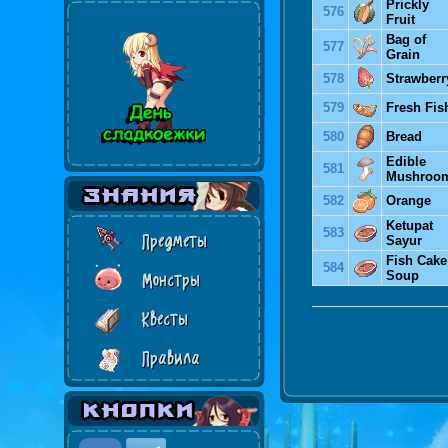
Prickly
576
Fruit
Bag of
577
Grain
578
Strawberr
579
Fresh Fis
580
Bread
Edible
581
Mushroo
582
Orange
Ketupat
583
Предметы
Sayur
Fish Cake
584
Soup
Монстры
Квесты
Правила