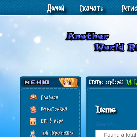
Домой
Скачать
Реги
Статус сервера:
ONLI
Главная
Items
Регистрация
Кто в игре
Search...
ТОП Персонажей
Found a total