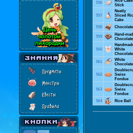
Rice Cake
556
Stick
Neatly
557
Sliced Ri
Cake
558
Chocolate
Hand-ma
559
Chocolate
Handmad
560
White
Chocolate
White
561
Chocolate
Doublecru
Предметы
562
Swiss
Fondue
Монстры
Doublecru
563
Swiss
Fondue
Квесты
564
Rice Ball
Правила