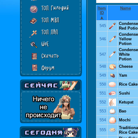
ТОП Гильдий
Item
Name
ID
▲
ТОП МВП
Condens
545
Red Poti
ТОП ПвП
Condens
546
Yellow
WoE
Potion
Condens
547
White
Скачать
Potion
548
Cheese
Форум
549
Yam
550
Rice Cake
551
Sushi
552
Ketupat
553
Bao
554
Mochi
Traditiona
555
Rice Cake