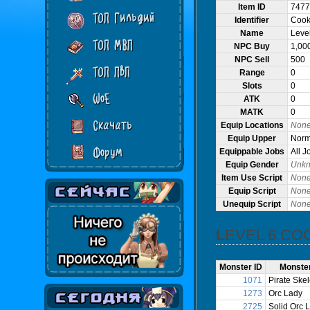
Item ID
7477
ТОП Гильдий
Identifier
Cook
Name
Leve
ТОП МВП
NPC Buy
1,00
NPC Sell
500
ТОП ПвП
Range
0
Slots
0
WoE
ATK
0
MATK
0
Скачать
Equip Locations
Non
Equip Upper
Norma
Форум
Equippable Jobs
All J
Equip Gender
Unk
Item Use Script
Non
Equip Script
Non
Unequip Script
Non
LEVEL 6 C
Monster ID
Monste
1071
Pirate Ske
1273
Orc Lady
2725
Solid Orc 