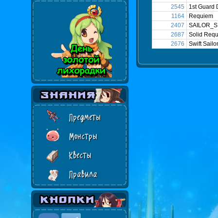
2545
1st Guard
1164
Requiem
2407
SAILOR_
2687
Solid Req
2676
Swift Sailo
Предметы
Монстры
Квесты
Правила