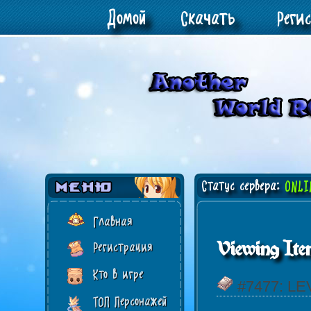
Домой
Скачать
Реги
Статус сервера:
ONLI
Главная
Viewing Ite
Регистрация
Кто в игре
#7477: L
ТОП Персонажей