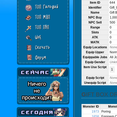
Item ID
644
ТОП Гильдий
Identifier
Gift
Name
Gift 
ТОП МВП
NPC Buy
1,00
NPC Sell
500
ТОП ПвП
Range
0
Slots
0
WoE
ATK
0
MATK
0
Скачать
Equip Locations
Non
Equip Upper
Norma
Форум
Equippable Jobs
All J
Equip Gender
Unk
Item Use Script
1
Equip Script
Non
Unequip Script
Non
GIFT BOX 
Monster ID
Mons
1973
Poring
1658
Egnigem C