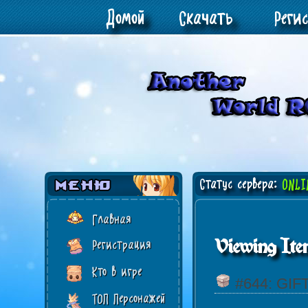
Домой
Скачать
Реги
Статус сервера:
ONLI
Главная
Viewing Ite
Регистрация
Кто в игре
#644: GIF
ТОП Персонажей