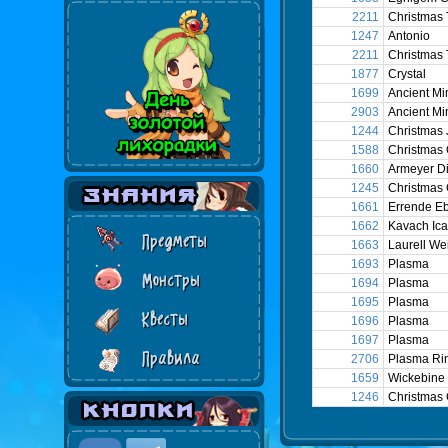
2211
Christmas 
1247
Antonio
2211
Christmas 
1877
Crystal
1699
Ancient Mi
2903
Ancient Mi
1244
Christmas 
1588
Christmas 
1660
Armeyer D
1245
Christmas 
1661
Errende E
1662
Kavach Ica
Предметы
1663
Laurell We
1693
Plasma
Монстры
1694
Plasma
1695
Plasma
Квесты
1696
Plasma
1697
Plasma
Правила
2706
Plasma Ri
1659
Wickebine 
1246
Christmas