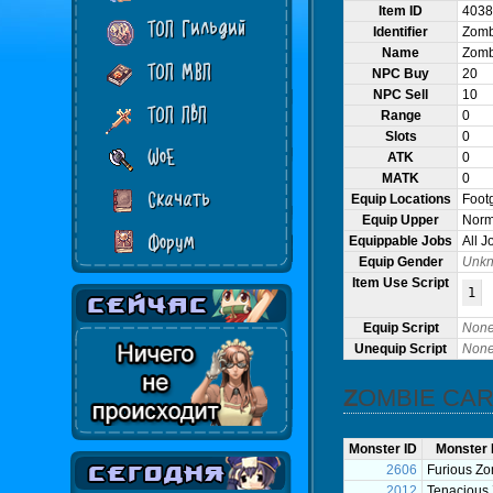
Item ID
4038
ТОП Гильдий
Identifier
Zomb
Name
Zomb
ТОП МВП
NPC Buy
20
NPC Sell
10
ТОП ПвП
Range
0
Slots
0
WoE
ATK
0
MATK
0
Скачать
Equip Locations
Foot
Equip Upper
Norma
Форум
Equippable Jobs
All J
Equip Gender
Unk
Item Use Script
1
Equip Script
Non
Unequip Script
Non
ZOMBIE CA
Monster ID
Monster
2606
Furious Z
2012
Tenacious