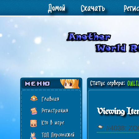
Домой
Скачать
Реги
Статус сервера:
ONLI
Главная
Viewing Ite
Регистрация
Кто в игре
#4038: Z
ТОП Персонажей