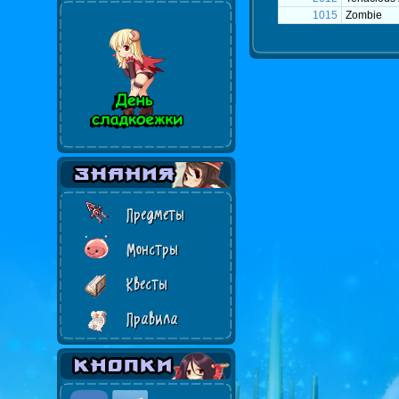
1015
Zombie
Предметы
Монстры
Квесты
Правила