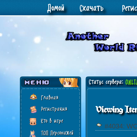
Домой
Скачать
Реги
Статус сервера:
ONLI
Главная
Viewing Ite
Регистрация
Кто в игре
#4034: W
ТОП Персонажей