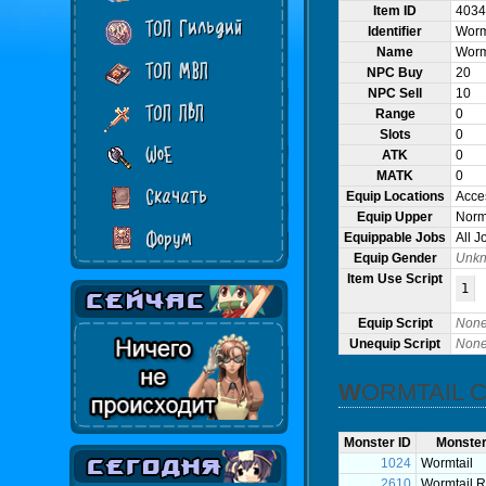
Item ID
4034
ТОП Гильдий
Identifier
Worm
Name
Worm
ТОП МВП
NPC Buy
20
NPC Sell
10
ТОП ПвП
Range
0
Slots
0
WoE
ATK
0
MATK
0
Скачать
Equip Locations
Acce
Equip Upper
Norma
Форум
Equippable Jobs
All J
Equip Gender
Unk
Item Use Script
1
Equip Script
Non
Unequip Script
Non
WORMTAIL
Monster ID
Monste
1024
Wormtail
2610
Wormtail R