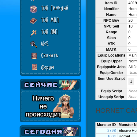
Item ID
4019
ТОП Гильдий
Identifier
Horn
Name
Horn
ТОП МВП
NPC Buy
20
NPC Sell
10
ТОП ПвП
Range
0
Slots
0
WoE
ATK
0
MATK
0
Скачать
Equip Locations
Main
Equip Upper
Norma
Форум
Equippable Jobs
All J
Equip Gender
Unk
Item Use Script
1
Equip Script
Non
Unequip Script
Non
HORNET C
Monster ID
Monster 
2798
Elusive Ho
1004
Hornet