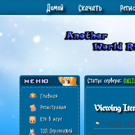
Домой
Скачать
Реги
Статус сервера:
ONLI
Главная
Viewing Ite
Регистрация
Кто в игре
#4019: H
ТОП Персонажей