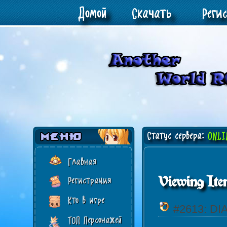
Домой
Скачать
Реги
Статус сервера:
ONLI
Главная
Viewing Ite
Регистрация
Кто в игре
#2613: D
ТОП Персонажей