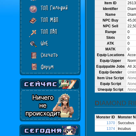
Item ID
2613
ТОП Гильдий
Identifier
Diam
Name
Diam
ТОП МВП
NPC Buy
45,0
NPC Sell
22,5
ТОП ПвП
Range
0
Slots
0
WoE
ATK
0
MATK
0
Скачать
Equip Locations
Acce
Equip Upper
Norma
Форум
Equippable Jobs
All J
Equip Gender
Unk
Item Use Script
Non
Equip Script
Non
Unequip Script
Non
DIAMOND R
Monster ID
Monster 
1370
Succubus
1374
Incubus