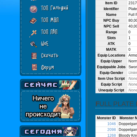
Item ID
2317
ТОП Гильдий
Identifier
Plat
Name
Full 
ТОП МВП
NPC Buy
80,0
NPC Sell
40,0
ТОП ПвП
Range
0
Slots
1
WoE
ATK
0
MATK
0
Скачать
Equip Locations
Armo
Equip Upper
Norma
Форум
Equippable Jobs
Swor
Equip Gender
Unk
Item Use Script
Non
Equip Script
Non
Unequip Script
Non
FULL PLAT
Monster ID
Monster 
1046
Doppelgan
2098
Doppelgan
1268
Bloody Kni