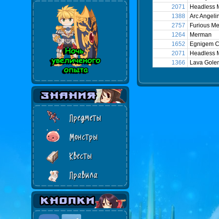
2071
Headless 
1388
Arc Angeli
2757
Furious M
1264
Merman
1652
Egnigem C
2071
Headless 
1366
Lava Gole
Предметы
Монстры
Квесты
Правила