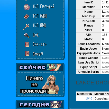
Item ID
1411
ТОП Гильдий
Identifier
Lanc
Name
Lanc
ТОП МВП
NPC Buy
60,0
NPC Sell
30,0
ТОП ПвП
Range
3
Slots
0
WoE
ATK
185
MATK
0
Скачать
Equip Locations
Main
Equip Upper
Norma
Форум
Equippable Jobs
Swor
Equip Gender
Unk
Item Use Script
Non
Equip Script
Non
Unequip Script
Non
LANCE DRO
Monster ID
Monster 
1046
Doppelgan