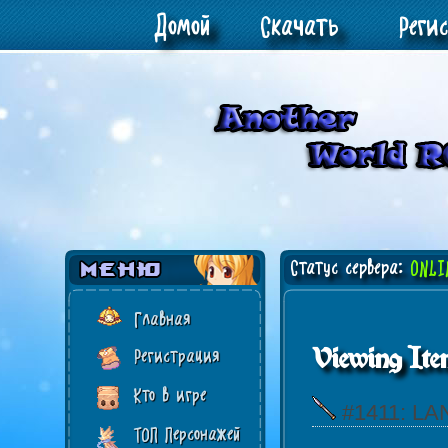
Домой
Скачать
Реги
Статус сервера:
ONLI
Главная
Viewing Ite
Регистрация
Кто в игре
#1411: L
ТОП Персонажей