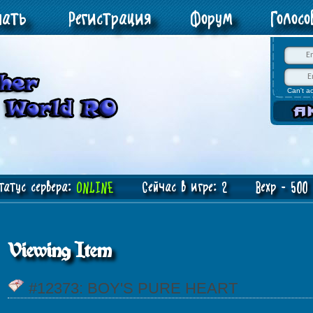
чать
Регистрация
Форум
Голос
Can't a
атус сервера:
ONLINE
Сейчас в игре: 2 Bexp - 500 J
Viewing Item
#12373: BOY'S PURE HEART