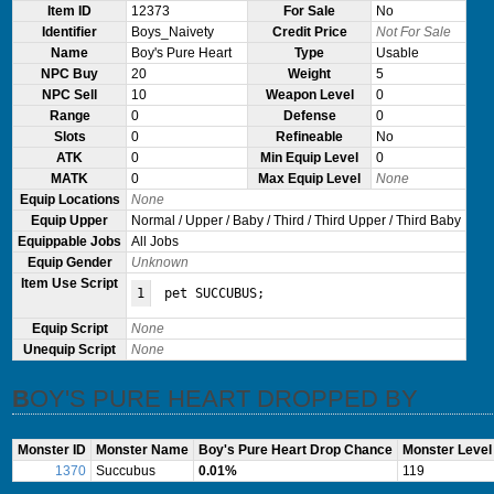
Item ID
12373
For Sale
No
Identifier
Boys_Naivety
Credit Price
Not For Sale
Name
Boy's Pure Heart
Type
Usable
NPC Buy
20
Weight
5
NPC Sell
10
Weapon Level
0
Range
0
Defense
0
Slots
0
Refineable
No
ATK
0
Min Equip Level
0
MATK
0
Max Equip Level
None
Equip Locations
None
Equip Upper
Normal / Upper / Baby / Third / Third Upper / Third Baby
Equippable Jobs
All Jobs
Equip Gender
Unknown
Item Use Script
1
pet SUCCUBUS;
Equip Script
None
Unequip Script
None
BOY'S PURE HEART DROPPED BY
Monster ID
Monster Name
Boy's Pure Heart Drop Chance
Monster Level
1370
Succubus
0.01%
119