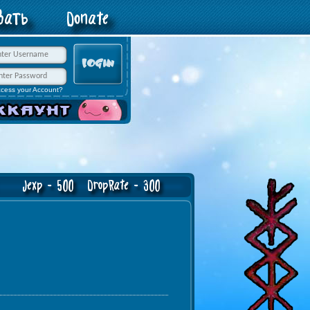
овать
Donate
ccess your Account?
exp - 500 DropRate - 300