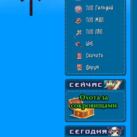
ТОП Гильдий
ТОП МВП
ТОП ПвП
WoE
Скачать
Форум