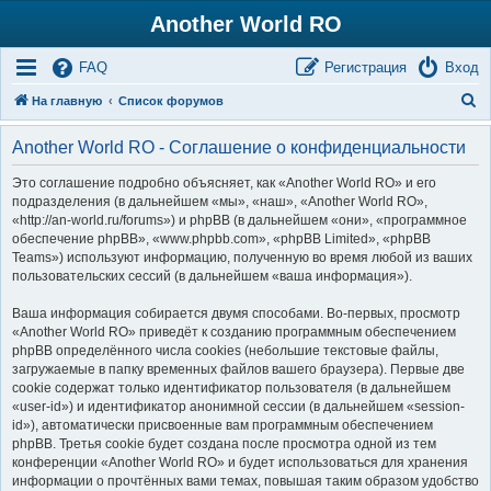
Another World RO
FAQ
Регистрация
Вход
П
На главную
Список форумов
о
Another World RO - Соглашение о конфиденциальности
и
с
Это соглашение подробно объясняет, как «Another World RO» и его
подразделения (в дальнейшем «мы», «наш», «Another World RO»,
к
«http://an-world.ru/forums») и phpBB (в дальнейшем «они», «программное
обеспечение phpBB», «www.phpbb.com», «phpBB Limited», «phpBB
Teams») используют информацию, полученную во время любой из ваших
пользовательских сессий (в дальнейшем «ваша информация»).
Ваша информация собирается двумя способами. Во-первых, просмотр
«Another World RO» приведёт к созданию программным обеспечением
phpBB определённого числа cookies (небольшие текстовые файлы,
загружаемые в папку временных файлов вашего браузера). Первые две
cookie содержат только идентификатор пользователя (в дальнейшем
«user-id») и идентификатор анонимной сессии (в дальнейшем «session-
id»), автоматически присвоенные вам программным обеспечением
phpBB. Третья cookie будет создана после просмотра одной из тем
конференции «Another World RO» и будет использоваться для хранения
информации о прочтённых вами темах, повышая таким образом удобство