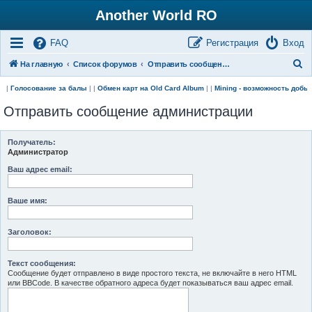
Another World RO
FAQ
Регистрация
Вход
П
На главную
Список форумов
Отправить сообщение администрации
о
| |
Голосование за балы
| |
Обмен карт на Old Card Album
| |
Mining - возможность доб
и
Отправить сообщение администрации
с
к
Получатель:
Администратор
Ваш адрес email:
Ваше имя:
Заголовок:
Текст сообщения:
Сообщение будет отправлено в виде простого текста, не включайте в него HTML
или BBCode. В качестве обратного адреса будет показываться ваш адрес email.