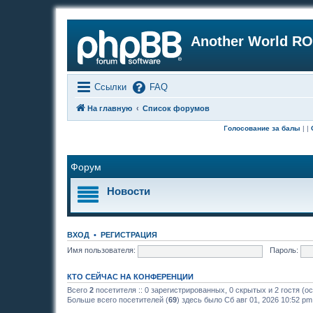
Another World RO
Ссылки
FAQ
На главную
Список форумов
|
Система перерождений
| |
Голосование за балы
| |
О
Форум
Новости
ВХОД
•
РЕГИСТРАЦИЯ
Имя пользователя:
Пароль:
КТО СЕЙЧАС НА КОНФЕРЕНЦИИ
Всего
2
посетителя :: 0 зарегистрированных, 0 скрытых и 2 гостя (о
Больше всего посетителей (
69
) здесь было Сб авг 01, 2026 10:52 pm