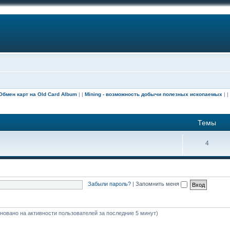
бмен карт на Old Card Album
| |
Mining - возможность добычи полезных ископаемых
|
|
С
Темы
4
Забыли пароль?
|
Запомнить меня
сновано на активности пользователей за последние 5 минут)